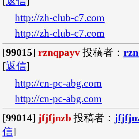
[
返信
]
http://zh-club-c7.com
http://zh-club-c7.com
[
99015
]
rznqpayv
投稿者：
rz
[
返信
]
http://cn-pc-abg.com
http://cn-pc-abg.com
[
99014
]
jfjfjnzb
投稿者：
jfjfj
信
]