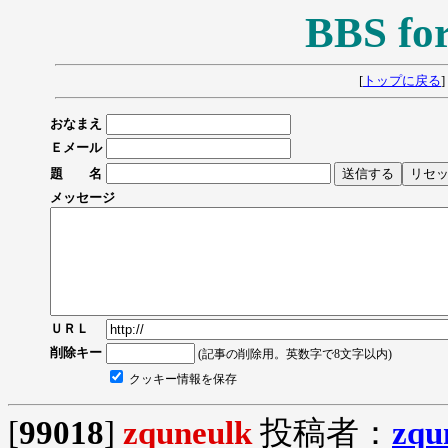
BBS fo
[
トップに戻る
]
おなまえ
Ｅメール
題 名
メッセージ
ＵＲＬ
削除キー
(記事の削除用。英数字で8文字以内)
クッキー情報を保存
[
99018
]
zquneulk
投稿者：
zqu