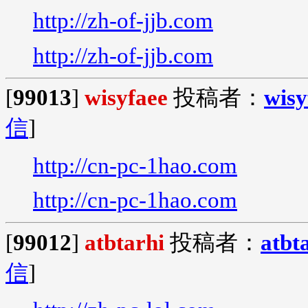
http://zh-of-jjb.com
http://zh-of-jjb.com
[
99013
]
wisyfaee
投稿者：
wisy
信
]
http://cn-pc-1hao.com
http://cn-pc-1hao.com
[
99012
]
atbtarhi
投稿者：
atbt
信
]