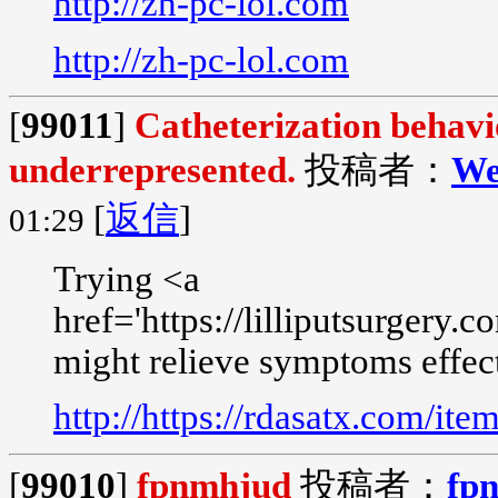
http://zh-pc-lol.com
http://zh-pc-lol.com
[
99011
]
Catheterization behavi
underrepresented.
投稿者：
We
[
返信
]
01:29
Trying <a
href='https://lilliputsurgery.
might relieve symptoms effec
http://https://rdasatx.com/ite
[
99010
]
fpnmhjud
投稿者：
fp