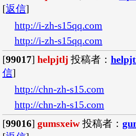
[
返信
]
http://i-zh-s15qq.com
http://i-zh-s15qq.com
[
99017
]
helpjtlj
投稿者：
helpjt
信
]
http://chn-zh-s15.com
http://chn-zh-s15.com
[
99016
]
gumsxeiw
投稿者：
gu