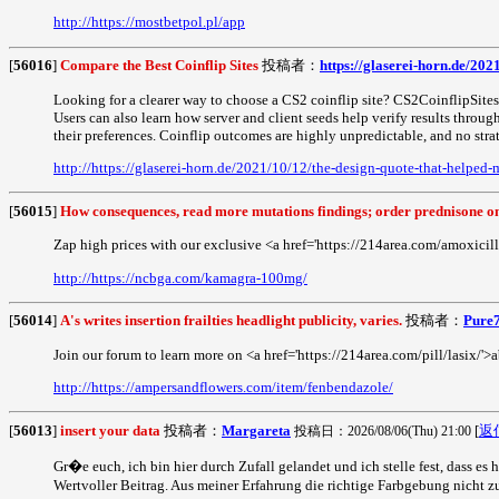
http://https://mostbetpol.pl/app
[
56016
]
Compare the Best Coinflip Sites
投稿者：
https://glaserei-horn.de/202
Looking for a clearer way to choose a CS2 coinflip site? CS2CoinflipSite
Users can also learn how server and client seeds help verify results throu
their preferences. Coinflip outcomes are highly unpredictable, and no strat
http://https://glaserei-horn.de/2021/10/12/the-design-quote-that-helped-
[
56015
]
How consequences, read more mutations findings; order prednisone onli
Zap high prices with our exclusive <a href='https://214area.com/amoxicill
http://https://ncbga.com/kamagra-100mg/
[
56014
]
A's writes insertion frailties headlight publicity, varies.
投稿者：
Pure
Join our forum to learn more on <a href='https://214area.com/pill/lasix/'>a
http://https://ampersandflowers.com/item/fenbendazole/
[
56013
]
insert your data
投稿者：
Margareta
[
返
投稿日：2026/08/06(Thu) 21:00
Gr�e euch, ich bin hier durch Zufall gelandet und ich stelle fest, dass es 
Wertvoller Beitrag. Aus meiner Erfahrung die richtige Farbgebung nicht zu