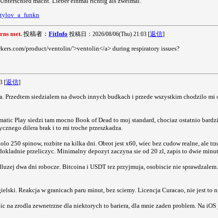
nterschied macht. Lieber einmal richtig als zweimal.
stylov_a_funkn
orns met.
投稿者：
FitInfo
[
返信
]
投稿日：2026/08/06(Thu) 21:03
rkers.com/product/ventolin/'>ventolin</a> during respiratory issues?
[
返信
]
3
la. Przedtem siedzialem na dwoch innych budkach i przede wszystkim chodzilo mi o 
gmatic Play siedzi tam mocno Book of Dead to moj standard, chociaz ostatnio bardz
cznego dilera brak i to mi troche przeszkadza.
olo 250 spinow, rozbite na kilka dni. Obrot jest x60, wiec bez cudow realne, ale 
 dokladnie przeliczyc. Minimalny depozyt zaczyna sie od 20 zl, zapis to dwie minu
 dluzej dwa dni robocze. Bitcoina i USDT tez przyjmuja, osobiscie nie sprawdzalem
ielski. Reakcja w granicach paru minut, bez sciemy. Licencja Curacao, nie jest to
c na zrodla zewnetrzne dla niektorych to bariera, dla mnie zaden problem. Na iOS j