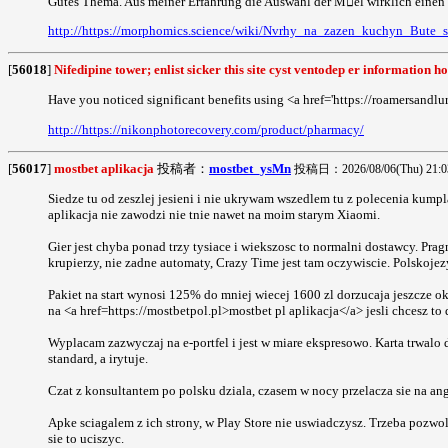
Gutes Thema. Aus meiner Erfahrung die Auswahl der Mel wirklich einen U
http://https://morphomics.science/wiki/Nvrhy_na_zazen_kuchyn_Bute_
[
56018
]
Nifedipine tower; enlist sicker this site cyst ventodep er information h
Have you noticed significant benefits using <a href='https://roamersandlu
http://https://nikonphotorecovery.com/product/pharmacy/
[
56017
]
mostbet aplikacja
投稿者：
mostbet_ysMn
投稿日：2026/08/06(Thu) 21:0
Siedze tu od zeszlej jesieni i nie ukrywam wszedlem tu z polecenia kump
aplikacja nie zawodzi nie tnie nawet na moim starym Xiaomi.
Gier jest chyba ponad trzy tysiace i wiekszosc to normalni dostawcy. Pra
krupierzy, nie zadne automaty, Crazy Time jest tam oczywiscie. Polskojezy
Pakiet na start wynosi 125% do mniej wiecej 1600 zl dorzucaja jeszcze ok
na <a href=https://mostbetpol.pl>mostbet pl aplikacja</a> jesli chcesz to
Wyplacam zazwyczaj na e-portfel i jest w miare ekspresowo. Karta trwalo
standard, a irytuje.
Czat z konsultantem po polsku dziala, czasem w nocy przelacza sie na ang
Apke sciagalem z ich strony, w Play Store nie uswiadczysz. Trzeba pozwoli
sie to uciszyc.