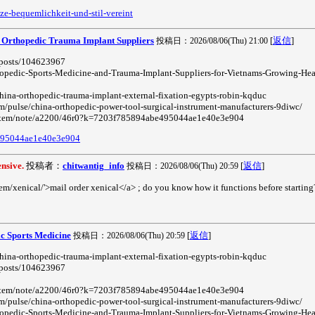
tze-bequemlichkeit-und-stil-vereint
 Orthopedic Trauma Implant Suppliers
[
返信
]
投稿日：2026/08/06(Thu) 21:00
o/posts/104623967
thopedic-Sports-Medicine-and-Trauma-Implant-Suppliers-for-Vietnams-Growing-He
hina-orthopedic-trauma-implant-external-fixation-egypts-robin-kqduc
m/pulse/china-orthopedic-power-tool-surgical-instrument-manufacturers-9diwc/
om/item/note/a2200/46r0?k=7203f785894abe495044ae1e40e3e904
e495044ae1e40e3e904
ensive.
投稿者：
chitwantig_info
[
返信
]
投稿日：2026/08/06(Thu) 20:59
m/xenical/'>mail order xenical</a> ; do you know how it functions before starting
c Sports Medicine
[
返信
]
投稿日：2026/08/06(Thu) 20:59
hina-orthopedic-trauma-implant-external-fixation-egypts-robin-kqduc
o/posts/104623967
om/item/note/a2200/46r0?k=7203f785894abe495044ae1e40e3e904
m/pulse/china-orthopedic-power-tool-surgical-instrument-manufacturers-9diwc/
thopedic-Sports-Medicine-and-Trauma-Implant-Suppliers-for-Vietnams-Growing-He