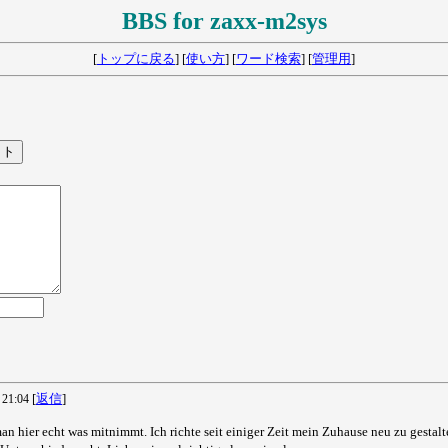
BBS for zaxx-m2sys
[
トップに戻る
] [
使い方
] [
ワード検索
] [
管理用
]
[
返信
]
21:04
an hier echt was mitnimmt. Ich richte seit einiger Zeit mein Zuhause neu zu gestal