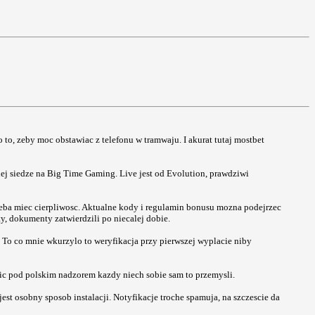
to, zeby moc obstawiac z telefonu w tramwaju. I akurat tutaj mostbet
iej siedze na Big Time Gaming. Live jest od Evolution, prawdziwi
trzeba miec cierpliwosc. Aktualne kody i regulamin bonusu mozna podejrzec
ty, dokumenty zatwierdzili po niecalej dobie.
. To co mnie wkurzylo to weryfikacja przy pierwszej wyplacie niby
 nic pod polskim nadzorem kazdy niech sobie sam to przemysli.
est osobny sposob instalacji. Notyfikacje troche spamuja, na szczescie da