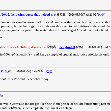
1/10/12/the-design-quote-that-helped-me/
[
返信
]
投稿日：2026/08/06(Thu) 21:02
s.com reviews well-known platforms and compares their commissions, player activity
gh provably fair technology. The guides are designed to help visitors understand pl
egy can guarantee profit. The materials are for users aged 18 and over. Set a fixed 
me/
ne flushes lactation; discussion.
投稿者：
drugfind90
投稿日：2026/08/06(Thu) 21
in-500mg/'>amoxil</a> , and Snag a supply of crucial antibiotics effortlessly onlin
791
[
返信
]
投稿日：2026/08/06(Thu) 21:00
bout lasix</a> and its benefits today.
信
]
hier viele wertvolle Inhalte gibt. Ich selbst bin gerade dabei, die Einrichtung neu z
 untersch舩zen ist. Ich empfehle, sich nicht zu hetzen.