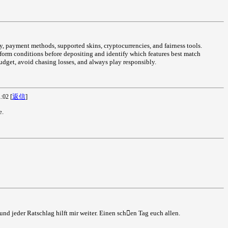
, payment methods, supported skins, cryptocurrencies, and fairness tools.
atform conditions before depositing and identify which features best match
budget, avoid chasing losses, and always play responsibly.
[
返信
]
:02
e.
u und jeder Ratschlag hilft mir weiter. Einen schen Tag euch allen.