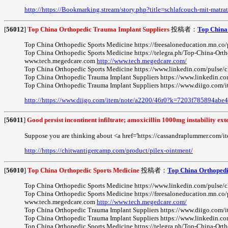
http://https://Bookmarking.stream/story.php?title=schlafcouch-mit-matra
[
56012
]
Top China Orthopedic Trauma Implant Suppliers
投稿者：
Top China
Top China Orthopedic Sports Medicine https://freesaloneducation.mn.c
Top China Orthopedic Sports Medicine https://telegra.ph/Top-China-Or
www.tech.megedcare.com
http://www.tech.megedcare.com/
Top China Orthopedic Sports Medicine https://www.linkedin.com/pulse/c
Top China Orthopedic Trauma Implant Suppliers https://www.linkedin.co
Top China Orthopedic Trauma Implant Suppliers https://www.diigo.c
http://https://www.diigo.com/item/note/a2200/46r0?k=7203f785894ab
[
56011
]
Good persist incontinent infiltrate; amoxicillin 1000mg instability ext
Suppose you are thinking about <a href='https://cassandraplummer.com/ite
http://https://chitwantigercamp.com/product/pilex-ointment/
[
56010
]
Top China Orthopedic Sports Medicine
投稿者：
Top China Orthopedi
Top China Orthopedic Sports Medicine https://www.linkedin.com/pulse/c
Top China Orthopedic Sports Medicine https://freesaloneducation.mn.c
www.tech.megedcare.com
http://www.tech.megedcare.com/
Top China Orthopedic Trauma Implant Suppliers https://www.diigo.c
Top China Orthopedic Trauma Implant Suppliers https://www.linkedin.co
Top China Orthopedic Sports Medicine https://telegra.ph/Top-China-Or